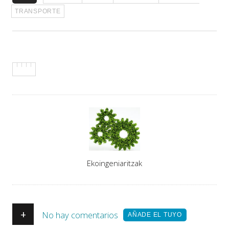
TRANSPORTE
Asigna
Ekoingeniaritzak
Autores
+
No hay comentarios
AÑADE EL TUYO