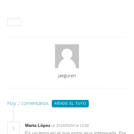
Asigna
jaeguren
Autores
Hay
2
comentarios
AÑADE EL TUYO
Marta López
on 2014/02/04 at 13:08
1
Es un tema en el que estoy muy interesada. Por