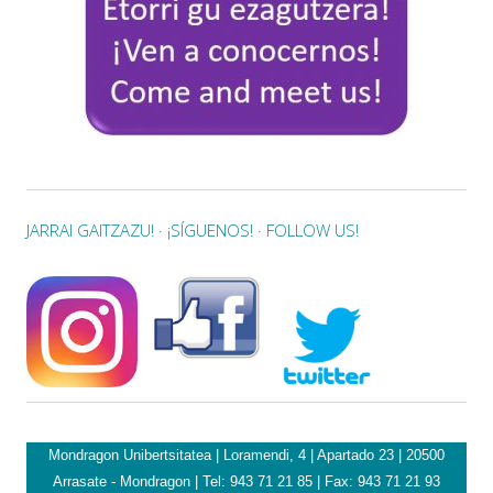
JARRAI GAITZAZU! · ¡SÍGUENOS! · FOLLOW US!
Mondragon Unibertsitatea | Loramendi, 4 | Apartado 23 | 20500
Arrasate - Mondragon | Tel: 943 71 21 85 | Fax: 943 71 21 93