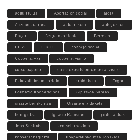
aditu titulua
Aportación social
argia
Arizmendiarrieta
autoeraketa
autogestión
Bagara
Bergarako Udala
Berrekin
CCIA
CIRIEC
consejo social
Cooperativas
cooperativismo
curso experto
curso experto en cooperativismo
Ekintzailetasun soziala
eraldaketa
Fagor
Formazio Kooperatiboa
Gipuzkoa Sarean
gizarte berrikuntza
Gizarte eraldaketa
herrigintza
Ignacio Ramonet
jardunaldiak
Joan Subirats
kontseilu soziala
kooperatibagintza
Kooperatibagintza Topaketa