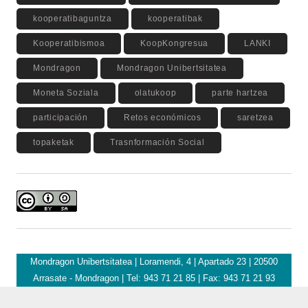
kooperatibaguntza
kooperatibak
Kooperatibismoa
KoopKongresua
LANKI
Mondragon
Mondragon Unibertsitatea
Moneta Soziala
olatukoop
parte hartzea
participación
Retos económicos
saretzea
topaketak
Trasnformación Social
Mondragon Unibertsitatea | Loramendi, 4 | Apartado 23 | 20500
Arrasate - Mondragon | Tel: 943 71 21 85 | Fax: 943 71 21 93