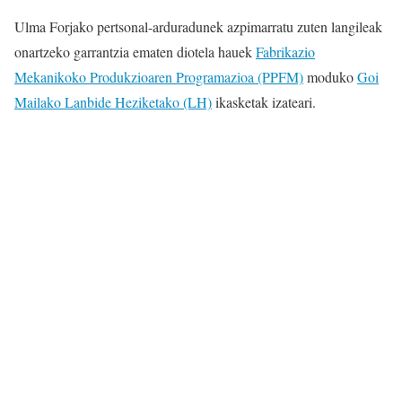
Ulma Forjako pertsonal-arduradunek azpimarratu zuten langileak
onartzeko garrantzia ematen diotela hauek
Fabrikazio
Mekanikoko Produkzioaren Programazioa (PPFM)
moduko
Goi
Mailako Lanbide Heziketako (LH)
ikasketak izateari.