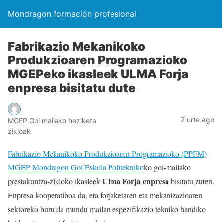
Mondragon formación profesional
Fabrikazio Mekanikoko
Produkzioaren Programazioko
MGEPeko ikasleek ULMA Forja
enpresa bisitatu dute
2 urte ago
MGEP Goi mailako heziketa
zikloak
Fabrikazio Mekanikoko Produkzioaren Programazioko (PPFM)
MGEP Mondragon Goi Eskola Politekniko
ko goi-mailako
Ulma Forja enpresa
prestakuntza-zikloko ikasleek
bisitatu zuten.
Enpresa kooperatiboa da, eta forjaketaren eta mekanizazioaren
sektoreko buru da mundu mailan espezifikazio tekniko handiko