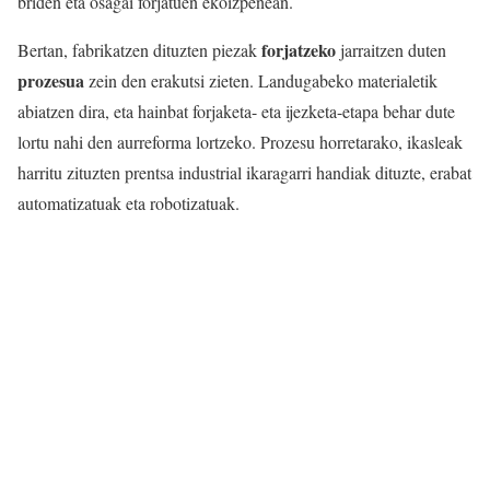
briden eta osagai forjatuen ekoizpenean.
forjatzeko
Bertan, fabrikatzen dituzten piezak
jarraitzen duten
prozesua
zein den erakutsi zieten. Landugabeko materialetik
abiatzen dira, eta hainbat forjaketa- eta ijezketa-etapa behar dute
lortu nahi den aurreforma lortzeko. Prozesu horretarako, ikasleak
harritu zituzten prentsa industrial ikaragarri handiak dituzte, erabat
automatizatuak eta robotizatuak.