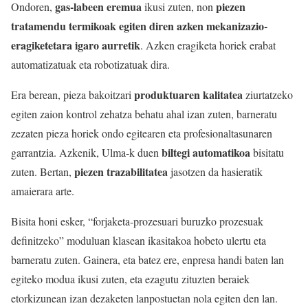
gas-labeen eremua
piezen
Ondoren,
ikusi zuten, non
tratamendu termikoak egiten diren azken mekanizazio-
eragiketetara igaro aurretik
. Azken eragiketa horiek erabat
automatizatuak eta robotizatuak dira.
produktuaren kalitatea
Era berean, pieza bakoitzari
ziurtatzeko
egiten zaion kontrol zehatza behatu ahal izan zuten, barneratu
zezaten pieza horiek ondo egitearen eta profesionaltasunaren
biltegi automatikoa
garrantzia. Azkenik, Ulma-k duen
bisitatu
piezen trazabilitatea
zuten. Bertan,
jasotzen da hasieratik
amaierara arte.
Bisita honi esker, “forjaketa-prozesuari buruzko prozesuak
definitzeko” moduluan klasean ikasitakoa hobeto ulertu eta
barneratu zuten. Gainera, eta batez ere, enpresa handi baten lan
egiteko modua ikusi zuten, eta ezagutu zituzten beraiek
etorkizunean izan dezaketen lanpostuetan nola egiten den lan.