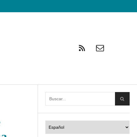
e
Elegir
un
sa