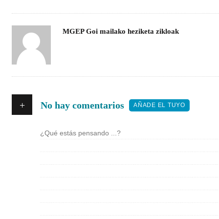
Asigna
MGEP Goi mailako heziketa zikloak
Autores
+
No hay comentarios
AÑADE EL TUYO