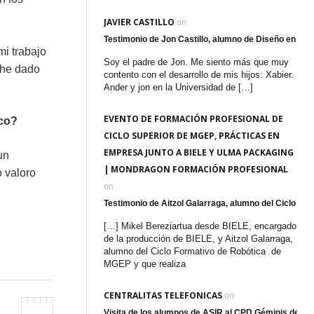
JAVIER CASTILLO
on
Testimonio de Jon Castillo, alumno de Diseño en Fa
mi trabajo
Soy el padre de Jon. Me siento más que muy
 he dado
contento con el desarrollo de mis hijos: Xabier.
Ander y jon en la Universidad de […]
EVENTO DE FORMACIÓN PROFESIONAL DE
ico?
CICLO SUPERIOR DE MGEP, PRÁCTICAS EN
EMPRESA JUNTO A BIELE Y ULMA PACKAGING
un
| MONDRAGON FORMACIÓN PROFESIONAL
 valoro
on
Testimonio de Aitzol Galarraga, alumno del Ciclo su
[…] Mikel Bereziartua desde BIELE, encargado
de la producción de BIELE, y Aitzol Galarraga,
alumno del Ciclo Formativo de Robótica de
MGEP y que realiza
CENTRALITAS TELEFONICAS
on
Visita de los alumnos de ASIR al CPD Géminis de Er