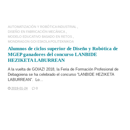
AUTOMATIZACIÓN Y ROBÓTICA INDUSTRIAL
DISEÑO EN FABRICACIÓN MECÁNICA
MODELO EDUCATIVO BASADO EN RETOS
MONDRAGON GOI ESKOLA POLITEKNIKOA
Alumnos de ciclos superior de Diseño y Robótica de
MGEP ganadores del concurso LANBIDE
HEZIKETA LABURREAN
A la vuelta de
GOIAZ! 2018, la Feria de Formación Profesional
de
Debagoiena se ha celebrado el concurso “LANBIDE HEZIKETA
LABURREAN”. Lo…
2019-01-24
0