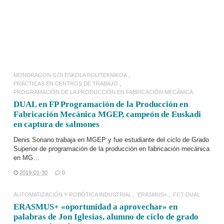
MONDRAGON GOI ESKOLA POLITEKNIKOA
PRÁCTICAS EN CENTROS DE TRABAJO
PROGRAMACIÓN DE LA PRODUCCIÓN EN FABRICACIÓN MECÁNICA
DUAL en FP Programación de la Producción en
Fabricación Mecánica MGEP, campeón de Euskadi
en captura de salmones
Denis Soriano trabaja en
MGEP
y fue estudiante del ciclo de Grado
Superior de
programación de la producción en fabricación mecánica
en
MG…
2019-01-30
0
AUTOMATIZACIÓN Y ROBÓTICA INDUSTRIAL
ERASMUS+
FCT-DUAL
ERASMUS+ «oportunidad a aprovechar» en
palabras de Jon Iglesias, alumno de ciclo de grado