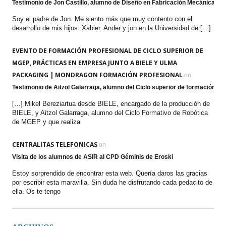
Testimonio de Jon Castillo, alumno de Diseño en Fabricación Mecánica
Soy el padre de Jon. Me siento más que muy contento con el
desarrollo de mis hijos: Xabier. Ander y jon en la Universidad de […]
EVENTO DE FORMACIÓN PROFESIONAL DE CICLO SUPERIOR DE
MGEP, PRÁCTICAS EN EMPRESA JUNTO A BIELE Y ULMA
PACKAGING | MONDRAGON FORMACIÓN PROFESIONAL
on
Testimonio de Aitzol Galarraga, alumno del Ciclo superior de formación p
[…] Mikel Bereziartua desde BIELE, encargado de la producción de
BIELE, y Aitzol Galarraga, alumno del Ciclo Formativo de Robótica
de MGEP y que realiza
CENTRALITAS TELEFONICAS
on
Visita de los alumnos de ASIR al CPD Géminis de Eroski
Estoy sorprendido de encontrar esta web. Quería daros las gracias
por escribir esta maravilla. Sin duda he disfrutando cada pedacito de
ella. Os te tengo