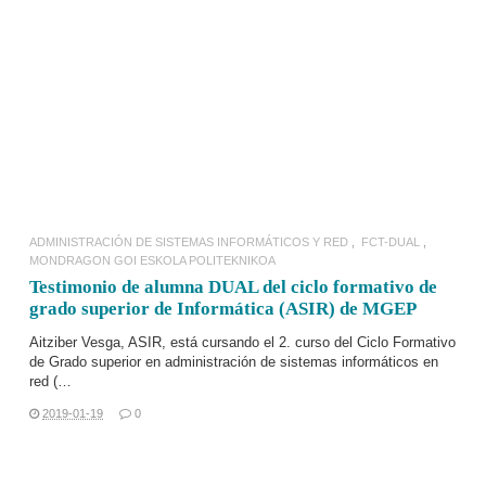
LEER MÁS
ADMINISTRACIÓN DE SISTEMAS INFORMÁTICOS Y RED
FCT-DUAL
MONDRAGON GOI ESKOLA POLITEKNIKOA
Testimonio de alumna DUAL del ciclo formativo de
grado superior de Informática (ASIR) de MGEP
Aitziber Vesga,
ASIR
, está cursando el 2. curso del
Ciclo Formativo
de Grado superior en administración de sistemas informáticos en
red (…
2019-01-19
0