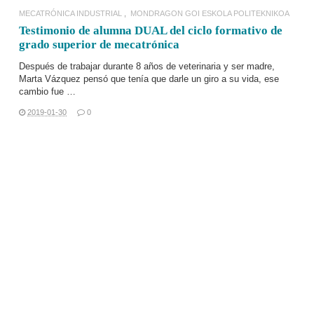
MECATRÓNICA INDUSTRIAL
MONDRAGON GOI ESKOLA POLITEKNIKOA
Testimonio de alumna DUAL del ciclo formativo de
grado superior de mecatrónica
Después de trabajar durante 8 años de veterinaria y ser madre,
Marta Vázquez pensó que tenía que darle un giro a su vida, ese
cambio fue …
2019-01-30
0
LEER MÁS