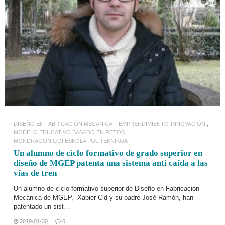
LEER MÁS
DISEÑO EN FABRICACIÓN MECÁNICA
EMPRENDIMIENTO-INNOVACIÓN
MODELO EDUCATIVO BASADO EN RETOS
MONDRAGON GOI ESKOLA POLITEKNIKOA
Un alumno de ciclo formativo de grado superior en
diseño de MGEP patenta una sistema anti caída a las
vías de tren
Un alumno de
ciclo formativo superior de Diseño en Fabricación
Mecánica
de MGEP, Xabier Cid y su padre José Ramón, han
patentado un sist…
2019-01-30
0