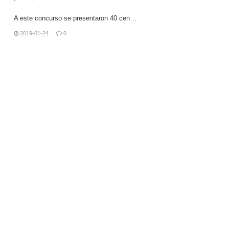
A este concurso se presentaron 40 cen…
2019-01-24
0
LEER MÁS