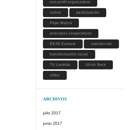
non profit organization
online
participación
Pepe Mujica
principios cooperativos
REAS Euskadi
satisfacción
transformación social
TU Lankide
Ulrich Beck
vídeo
ARCHIVOS
julio 2017
junio 2017