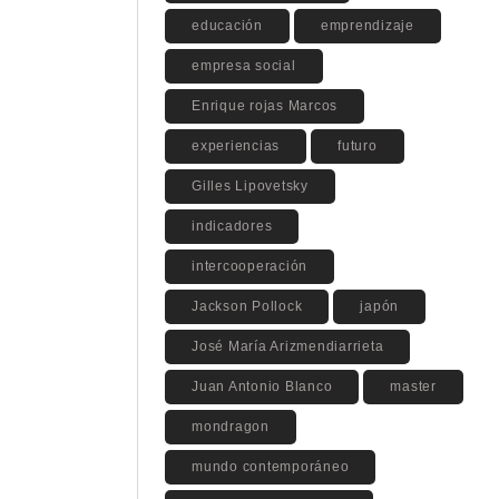
educación
emprendizaje
empresa social
Enrique rojas Marcos
experiencias
futuro
Gilles Lipovetsky
indicadores
intercooperación
Jackson Pollock
japón
José María Arizmendiarrieta
Juan Antonio Blanco
master
mondragon
mundo contemporáneo