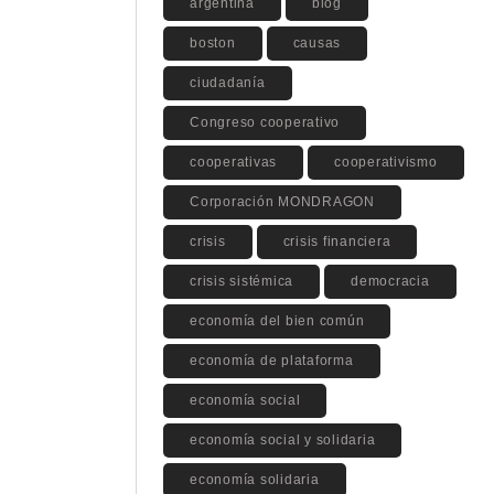
argentina
blog
boston
causas
ciudadanía
Congreso cooperativo
cooperativas
cooperativismo
Corporación MONDRAGON
crisis
crisis financiera
crisis sistémica
democracia
economía del bien común
economía de plataforma
economía social
economía social y solidaria
economía solidaria