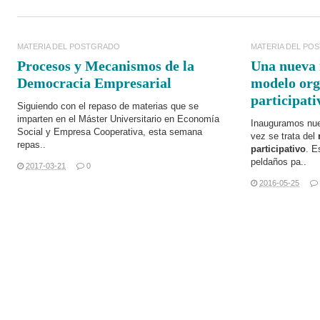
MATERIA DEL POSTGRADO
MATERIA DEL PO
Procesos y Mecanismos de la
Una nueva 
Democracia Empresarial
modelo org
participati
Siguiendo con el repaso de materias que se
imparten en el
Máster Universitario en Economía
Inauguramos nue
Social y Empresa Cooperativa
, esta semana
vez se trata del
repas..
participativo
. E
peldaños pa..
2017-03-21
0
2016-05-25